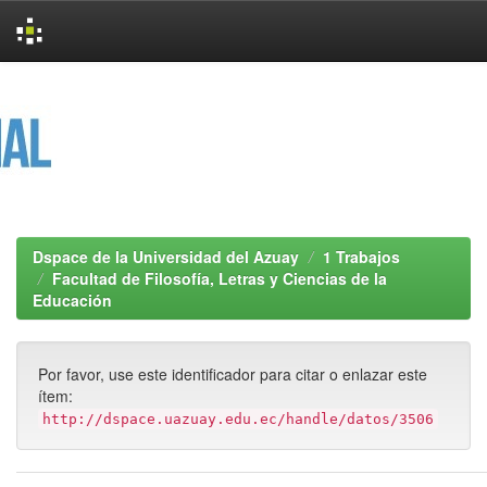
Skip
navigation
Dspace de la Universidad del Azuay
1 Trabajos
Facultad de Filosofía, Letras y Ciencias de la
Educación
Por favor, use este identificador para citar o enlazar este
ítem:
http://dspace.uazuay.edu.ec/handle/datos/3506