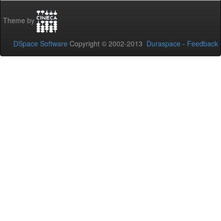
Theme by
DSpace Software
Copyright © 2002-2013
Duraspace
-
Feedback