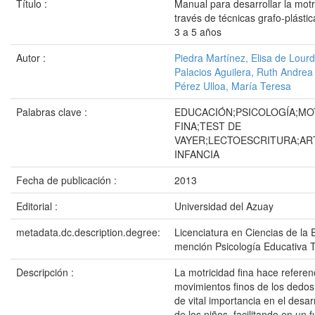
Título :
Manual para desarrollar la motr
través de técnicas grafo-plásti
3 a 5 años
Autor :
Piedra Martínez, Elisa de Lour
Palacios Aguilera, Ruth Andrea
Pérez Ulloa, María Teresa
Palabras clave :
EDUCACIÓN;PSICOLOGÍA;MO
FINA;TEST DE
VAYER;LECTOESCRITURA;AR
INFANCIA
Fecha de publicación :
2013
Editorial :
Universidad del Azuay
metadata.dc.description.degree:
Licenciatura en Ciencias de la 
mención Psicología Educativa 
Descripción :
La motricidad fina hace referenc
movimientos finos de los dedos,
de vital importancia en el desa
de los niños, facilitando en un f