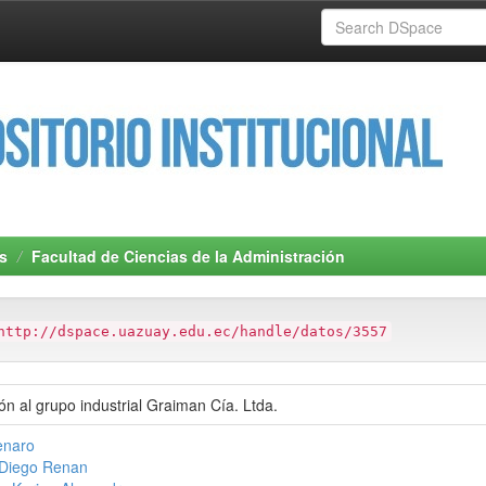
s
Facultad de Ciencias de la Administración
http://dspace.uazuay.edu.ec/handle/datos/3557
ón al grupo industrial Graiman Cía. Ltda.
enaro
 Diego Renan