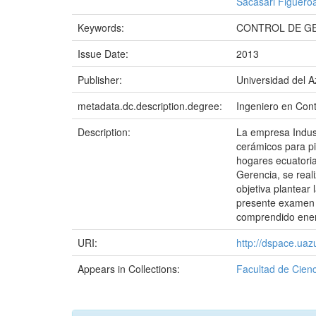
Sacasari Figuero
Keywords:
CONTROL DE GE
Issue Date:
2013
Publisher:
Universidad del 
metadata.dc.description.degree:
Ingeniero en Cont
Description:
La empresa Indust
cerámicos para p
hogares ecuatoria
Gerencia, se real
objetiva plantear 
presente examen 
comprendido ener
URI:
http://dspace.ua
Appears in Collections:
Facultad de Cienc