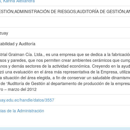
a, Karina Alexandra
STIÓN;ADMINISTRACIÓN DE RIESGOS;AUDITORÍA DE GESTIÓN;AN
Azuay
abilidad y Auditoría
rial Graiman Cía. Ltda., es una empresa que se dedica a la fabricaci
isos y paredes, que nos permiten crear ambientes cerámicos que cumpl
nos y demás sectores de la actividad económica. Creyendo en la ayuda
izó una evaluación en el área más representativa de la Empresa, utili
la situación del área elegida, a fin de conservar un saludable dinamism
de “Auditoría de Gestión al departamento de producción de la empresa
o – marzo del 2012
zuay.edu.ec/handle/datos/3557
ias de la Administración