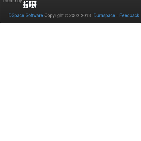
Theme by
DSpace Software
Copyright © 2002-2013
Duraspace
-
Feedback