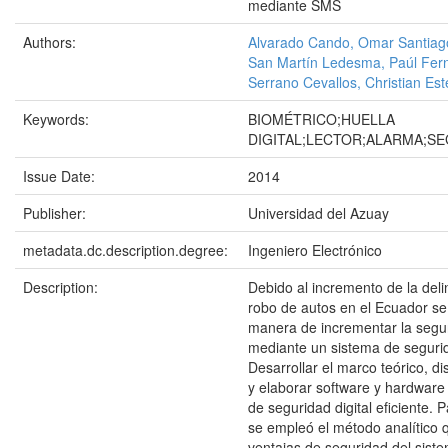
mediante SMS
Authors:
Alvarado Cando, Omar Santiag
San Martín Ledesma, Paúl Fer
Serrano Cevallos, Christian Es
Keywords:
BIOMÉTRICO;HUELLA
DIGITAL;LECTOR;ALARMA;S
Issue Date:
2014
Publisher:
Universidad del Azuay
metadata.dc.description.degree:
Ingeniero Electrónico
Description:
Debido al incremento de la deli
robo de autos en el Ecuador se
manera de incrementar la segur
mediante un sistema de segurid
Desarrollar el marco teórico, di
y elaborar software y hardware
de seguridad digital eficiente. 
se empleó el método analítico 
ventajas de seguridad del sis