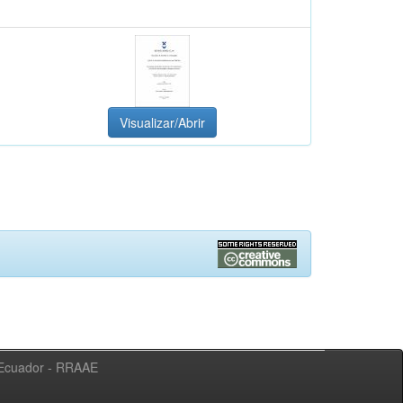
Visualizar/Abrir
l Ecuador - RRAAE