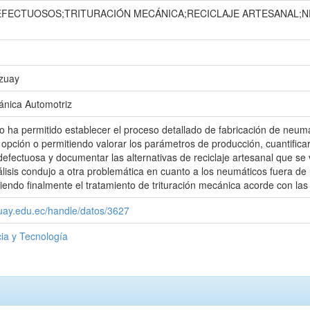
FECTUOSOS;TRITURACIÓN MECÁNICA;RECICLAJE ARTESANAL;N
Azuay
ánica Automotriz
jo ha permitido establecer el proceso detallado de fabricación de ne
 opción o permitiendo valorar los parámetros de producción, cuantifica
defectuosa y documentar las alternativas de reciclaje artesanal que s
álisis condujo a otra problemática en cuanto a los neumáticos fuera de u
riendo finalmente el tratamiento de trituración mecánica acorde con las
zuay.edu.ec/handle/datos/3627
ia y Tecnología