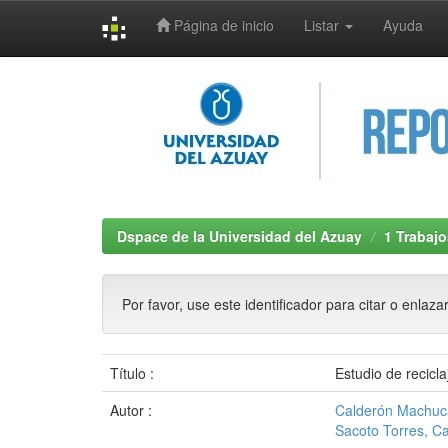
Página de inicio
Listar
Ayuda
Skip
navigation
Dspace de la Universidad del Azuay
1 Trabajo
Por favor, use este identificador para citar o enlaza
Título :
Estudio de recicl
Autor :
Calderón Machuc
Sacoto Torres, C