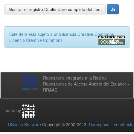
Mostrar el registro Dublin Core completo del ítem
Este ítem está sujeto a una licencia Creative Commons
Licencia Creative Commons
Repositorio integrado a la Red de
Repositorios de Acceso Abierto del Ecuador -
RRAAE
Theme by
DSpace Software
Copyright © 2002-2013
Duraspace
-
Feedback