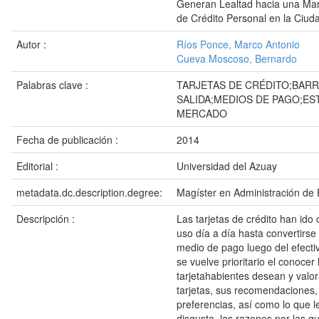
Generan Lealtad hacia una Mar
de Crédito Personal en la Ciu
Autor :
Ríos Ponce, Marco Antonio
Cueva Moscoso, Bernardo
Palabras clave :
TARJETAS DE CRÉDITO;BAR
SALIDA;MEDIOS DE PAGO;ES
MERCADO
Fecha de publicación :
2014
Editorial :
Universidad del Azuay
metadata.dc.description.degree:
Magíster en Administración de
Descripción :
Las tarjetas de crédito han ido
uso día a día hasta convertirse 
medio de pago luego del efectiv
se vuelve prioritario el conocer 
tarjetahabientes desean y valo
tarjetas, sus recomendaciones,
preferencias, así como lo que l
disgusta, las razones por las q