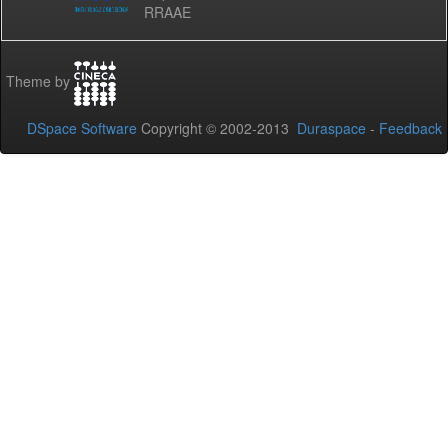
RRAAE
Theme by
DSpace Software
Copyright © 2002-2013
Duraspace
-
Feedback