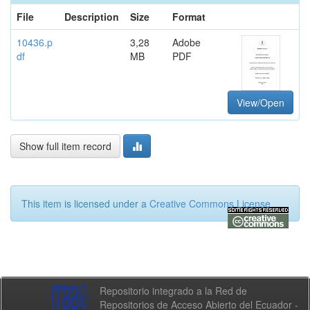
File
Description
Size
Format
10436.p
3,28
Adobe
df
MB
PDF
View/Open
Show full item record
This item is licensed under a
Creative Commons License
Repositorio integrado a la Red de
Repositorios de Acceso Abierto del Ecuador -