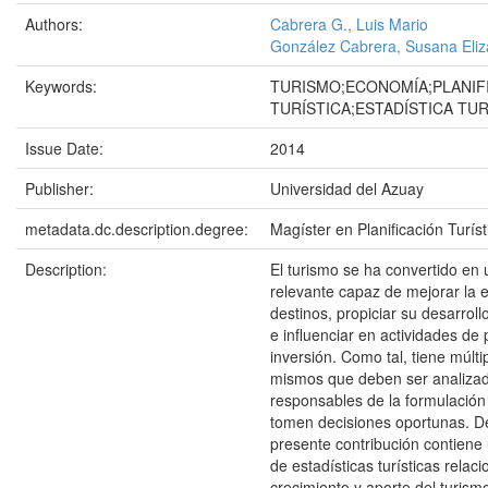
Authors:
Cabrera G., Luis Mario
González Cabrera, Susana Eliz
Keywords:
TURISMO;ECONOMÍA;PLANIF
TURÍSTICA;ESTADÍSTICA TUR
Issue Date:
2014
Publisher:
Universidad del Azuay
metadata.dc.description.degree:
Magíster en Planificación Turíst
Description:
El turismo se ha convertido en 
relevante capaz de mejorar la 
destinos, propiciar su desarroll
e influenciar en actividades de 
inversión. Como tal, tiene múlti
mismos que deben ser analizad
responsables de la formulación 
tomen decisiones oportunas. De
presente contribución contien
de estadísticas turísticas relac
crecimiento y aporte del turismo