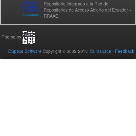
Repositorio integrado a la Red de
Repositorios de Acceso Abierto del Ecuador -
RRAAE
Theme by
DSpace Software
Copyright © 2002-2013
Duraspace
-
Feedback