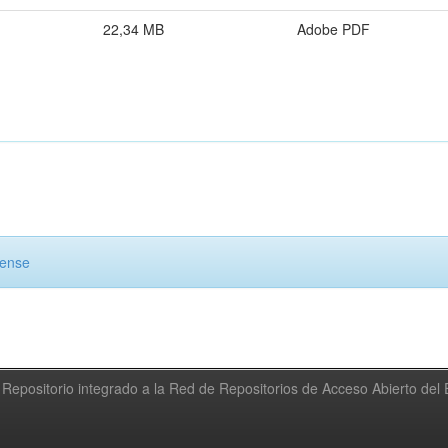
22,34 MB
Adobe PDF
cense
Repositorio integrado a la Red de Repositorios de Acceso Abierto de