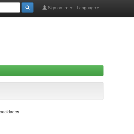
Sign on to:
Language
apacidades