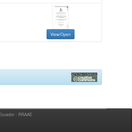
View/Open
l Ecuador - RRAAE