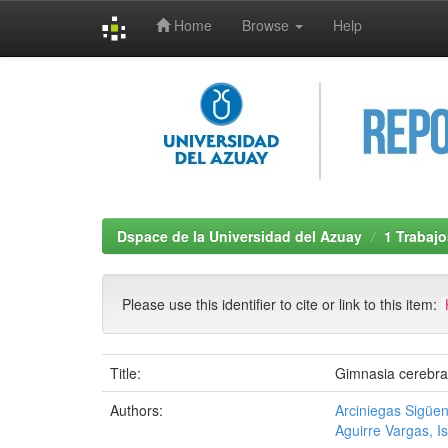
Home
Browse
Help
Skip
navigation
Dspace de la Universidad del Azuay
1 Trabajo
Please use this identifier to cite or link to this item:
Title:
Gimnasia cerebra
Authors:
Arciniegas Sigüen
Aguirre Vargas, I