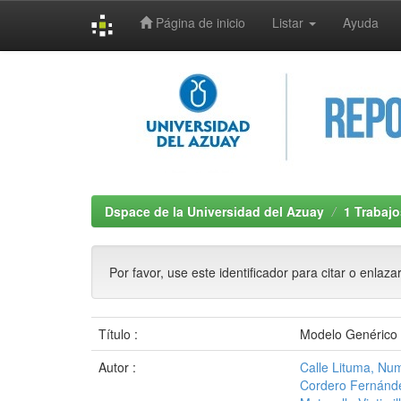
Página de inicio
Listar
Ayuda
Skip
navigation
Dspace de la Universidad del Azuay
1 Trabajo
Por favor, use este identificador para citar o enlaza
Título :
Modelo Genérico 
Autor :
Calle Lituma, Nu
Cordero Fernánde