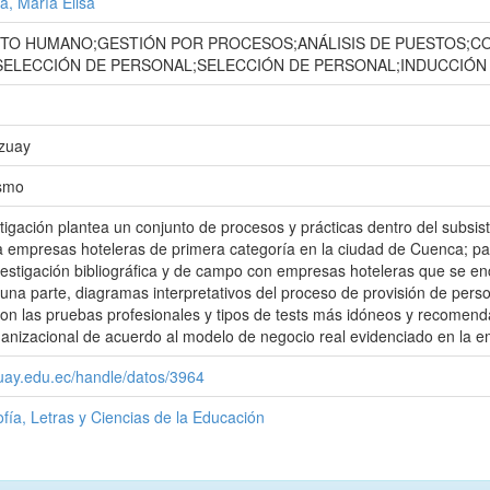
la, María Elisa
TO HUMANO;GESTIÓN POR PROCESOS;ANÁLISIS DE PUESTOS;C
ELECCIÓN DE PERSONAL;SELECCIÓN DE PERSONAL;INDUCCIÓN
Azuay
ismo
tigación plantea un conjunto de procesos y prácticas dentro del subsis
 empresas hoteleras de primera categoría en la ciudad de Cuenca; par
estigación bibliográfica y de campo con empresas hoteleras que se enc
 una parte, diagramas interpretativos del proceso de provisión de pers
on las pruebas profesionales y tipos de tests más idóneos y recomend
nizacional de acuerdo al modelo de negocio real evidenciado en la em
zuay.edu.ec/handle/datos/3964
ofía, Letras y Ciencias de la Educación