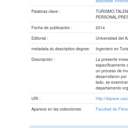
Matovelle Vintimil
Palabras clave :
TURISMO;TALEN
PERSONAL;PRES
Fecha de publicación :
2014
Editorial :
Universidad del 
metadata.dc.description.degree:
Ingeniero en Tur
Descripción :
La presente inves
específicamente a
un proceso de inv
desarrollaron por
lado, se examinar
departamento orga
URI :
http://dspace.ua
Aparece en las colecciones:
Facultad de Filos