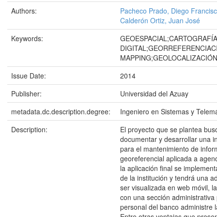
Authors:
Pacheco Prado, Diego Francis
Calderón Ortiz, Juan José
Keywords:
GEOESPACIAL;CARTOGRAFÍ
DIGITAL;GEORREFERENCIAC
MAPPING;GEOLOCALIZACIÓ
Issue Date:
2014
Publisher:
Universidad del Azuay
metadata.dc.description.degree:
Ingeniero en Sistemas y Telemá
Description:
El proyecto que se plantea busc
documentar y desarrollar una i
para el mantenimiento de infor
georeferencial aplicada a agen
la aplicación final se implemen
de la institución y tendrá una 
ser visualizada en web móvil, 
con una sección administrativa
personal del banco administre l
Entre otras ventajas que prese