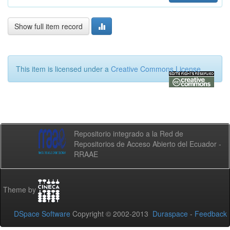
Show full item record
This item is licensed under a
Creative Commons License
Repositorio integrado a la Red de
Repositorios de Acceso Abierto del Ecuador -
RRAAE
Theme by
DSpace Software
Copyright © 2002-2013
Duraspace
-
Feedback