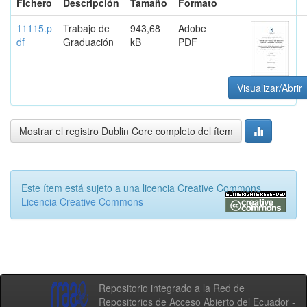
Fichero
Descripción
Tamaño
Formato
11115.p
Trabajo de
943,68
Adobe
df
Graduación
kB
PDF
Visualizar/Abrir
Mostrar el registro Dublin Core completo del ítem
Este ítem está sujeto a una licencia Creative Commons
Licencia Creative Commons
Repositorio integrado a la Red de
Repositorios de Acceso Abierto del Ecuador -