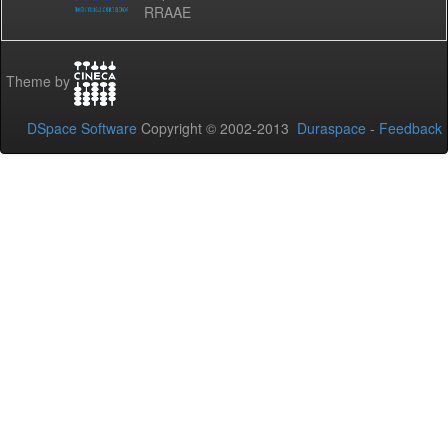
RRAAE
Theme by
DSpace Software
Copyright © 2002-2013
Duraspace
-
Feedback