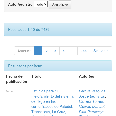
Autor/registro
Resultados 1-10 de 7439.
Anterior
1
2
3
4
...
744
Siguiente
Resultados por ítem:
Fecha de
Título
Autor(es)
publicación
2020
Estudios para el
Larriva Vásquez,
mejoramiento del sistema
Josué Bernardo
;
de riego en las
Barrera Torres,
comunidades de Patadel,
Vicente Manuel
;
Trancapata, La Cruz,
Piña Portoviejo,