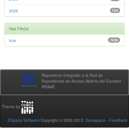
2026
734
Has File(s)
true
7439
Repositorio integrado a la Red de
Repositorios de Acceso Abierto del Ecuador -
RRAAE
Theme by
DSpace Software
Copyright © 2002-2013
Duraspace
-
Feedback