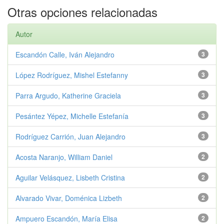
Otras opciones relacionadas
Autor
Escandón Calle, Iván Alejandro
3
López Rodríguez, Mishel Estefanny
3
Parra Argudo, Katherine Graciela
3
Pesántez Yépez, Michelle Estefanía
3
Rodríguez Carrión, Juan Alejandro
3
Acosta Naranjo, William Daniel
2
Aguilar Velásquez, Lisbeth Cristina
2
Alvarado Vivar, Doménica Lizbeth
2
Ampuero Escandón, María Elisa
2