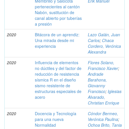
Membrillo y Salocota
Erik Manuel
pertenecientes al cantón
Nabón, sustitución de
canal abierto por tuberías
a presión
2020
Bitácora de un aprendiz:
Lazo Galán, Juan
Una mirada desde mi
Carlos
;
Chaca
experiencia
Cordero, Verónica
Alexandra
2020
Influencia de elementos
Flores Solano,
no dúctiles y del factor de
Francisco Xavier
;
reducción de resistencia
Andrade
sísmica R en el diseño
Barahona,
sismo resistente de
Giovanny
estructuras especiales de
Francisco
;
Iglesias
acero
Alvarado,
Christian Enrique
2020
Docencia y Tecnología
Cóndor Bermeo,
para una nueva
Verónica Paulina
;
Normalidad
Ochoa Brito, Tania