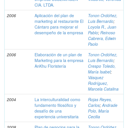
CIA. LTDA.
2006
Aplicación del plan de
Tonon Ordóñez,
marketing al restaurante El
Luis Bernardo
;
Cántaro para mejorar el
Loyola R., Juan
desempeño de la empresa
Pablo
;
Reinoso
Cabrera, Edwin
Paolo
2006
Elaboración de un plan de
Tonon Ordóñez,
Marketing para la empresa
Luis Bernardo
;
AnKhu Floristería
Crespo Toledo,
María Isabel
;
Vásquez
Rodríguez,
Marcela Catalina
2004
La interculturalidad como
Rojas Reyes,
fundamento filosófico y
Carlos
;
Andrade
desafío de una
Polo, María
experiencia universitaria
Cecilia
2008
Plan de negocios para la
Tonon Ordóñez,