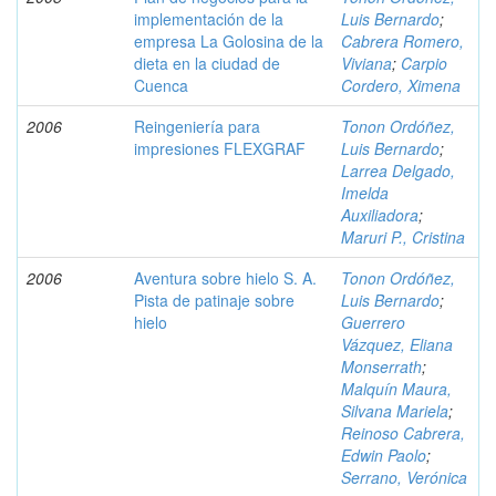
implementación de la
Luis Bernardo
;
empresa La Golosina de la
Cabrera Romero,
dieta en la ciudad de
Viviana
;
Carpio
Cuenca
Cordero, Ximena
2006
Reingeniería para
Tonon Ordóñez,
impresiones FLEXGRAF
Luis Bernardo
;
Larrea Delgado,
Imelda
Auxiliadora
;
Maruri P., Cristina
2006
Aventura sobre hielo S. A.
Tonon Ordóñez,
Pista de patinaje sobre
Luis Bernardo
;
hielo
Guerrero
Vázquez, Eliana
Monserrath
;
Malquín Maura,
Silvana Mariela
;
Reinoso Cabrera,
Edwin Paolo
;
Serrano, Verónica