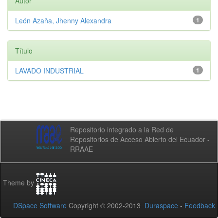
Autor
León Azaña, Jhenny Alexandra
1
Título
LAVADO INDUSTRIAL
1
Repositorio integrado a la Red de
Repositorios de Acceso Abierto del Ecuador -
RRAAE
Theme by
DSpace Software
Copyright © 2002-2013
Duraspace
-
Feedback