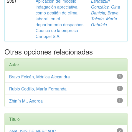
2021
Aplicación del modelo
Landázuri
indagación apreciativa
González, Gina
como gestión de clima
Daniela
;
Bravo
laboral, en el
Toledo, María
departamento despachos-
Gabriela
Cuenca de la empresa
Cartopel S.A.I
Otras opciones relacionadas
Autor
Bravo Feicán, Mónica Alexandra
4
Rubio Cedillo, María Fernanda
1
Zhinín M., Andrea
1
Título
ANALISIS DE MERCADO
2