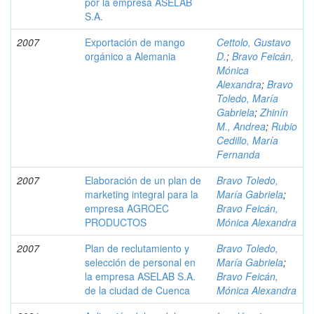
por la empresa ASELAB
S.A.
2007
Exportación de mango
Cettolo, Gustavo
orgánico a Alemania
D.
;
Bravo Feicán,
Mónica
Alexandra
;
Bravo
Toledo, María
Gabriela
;
Zhinín
M., Andrea
;
Rubio
Cedillo, María
Fernanda
2007
Elaboración de un plan de
Bravo Toledo,
marketing integral para la
María Gabriela
;
empresa AGROEC
Bravo Feicán,
PRODUCTOS
Mónica Alexandra
2007
Plan de reclutamiento y
Bravo Toledo,
selección de personal en
María Gabriela
;
la empresa ASELAB S.A.
Bravo Feicán,
de la ciudad de Cuenca
Mónica Alexandra