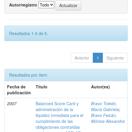
Autor/registro
Resultados 1-5 de 5.
Anterior
1
Siguiente
Resultados por ítem:
Fecha de
Título
Autor(es)
publicación
2007
Balanced Score Card y
Bravo Toledo,
administración de la
María Gabriela
;
liquidez inmediata para el
Bravo Feicán,
cumplimiento de las
Mónica Alexandra
obligaciones contraídas