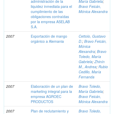
administración de la
María Gabriela
;
liquidez inmediata para el
Bravo Feicán,
cumplimiento de las
Mónica Alexandra
obligaciones contraídas
por la empresa ASELAB
S.A.
2007
Exportación de mango
Cettolo, Gustavo
orgánico a Alemania
D.
;
Bravo Feicán,
Mónica
Alexandra
;
Bravo
Toledo, María
Gabriela
;
Zhinín
M., Andrea
;
Rubio
Cedillo, María
Fernanda
2007
Elaboración de un plan de
Bravo Toledo,
marketing integral para la
María Gabriela
;
empresa AGROEC
Bravo Feicán,
PRODUCTOS
Mónica Alexandra
2007
Plan de reclutamiento y
Bravo Toledo,