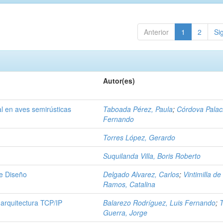
Anterior
1
2
Si
Autor(es)
l en aves semirústicas
Taboada Pérez, Paula
;
Córdova Palac
Fernando
Torres López, Gerardo
Suquilanda Villa, Boris Roberto
de Diseño
Delgado Alvarez, Carlos
;
Vintimilla de
Ramos, Catalina
a arquitectura TCP/IP
Balarezo Rodríguez, Luis Fernando
;
Guerra, Jorge