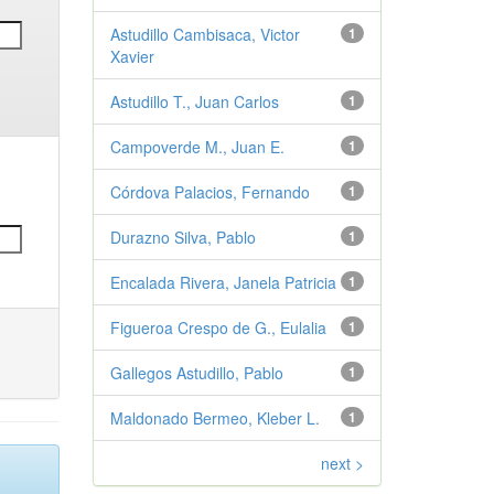
Astudillo Cambisaca, Victor
1
Xavier
Astudillo T., Juan Carlos
1
Campoverde M., Juan E.
1
Córdova Palacios, Fernando
1
Durazno Silva, Pablo
1
Encalada Rivera, Janela Patricia
1
Figueroa Crespo de G., Eulalia
1
Gallegos Astudillo, Pablo
1
Maldonado Bermeo, Kleber L.
1
next >