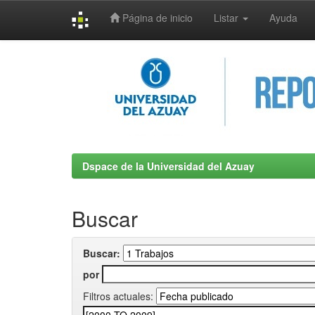
Página de inicio
Listar
Ayuda
Skip
navigation
Dspace de la Universidad del Azuay
Buscar
Buscar:
por
Filtros actuales: