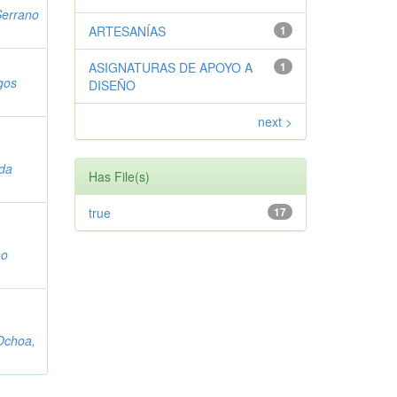
Serrano
ARTESANÍAS
1
ASIGNATURAS DE APOYO A
1
gos
DISEÑO
next >
da
Has File(s)
true
17
no
Ochoa,