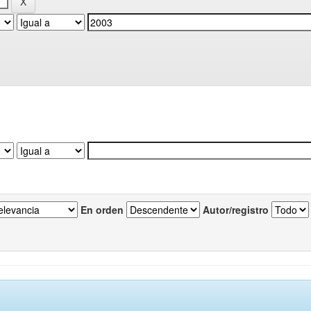
En orden
Autor/registro