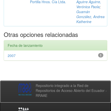
Portilla Hnos. Cía Ltda.
Aguirre Aguirre,
Verónica Paola
;
Guamán
González, Andrea
Katherine
Otras opciones relacionadas
Fecha de lanzamiento
2007
1
Repositorio integrado a la Red de
Repositorios de Acceso Abierto del Ecuador -
RRAAE