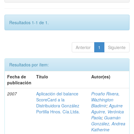
Resultados 1-1 de 1.
Anterior
1
Siguiente
Resultados por ítem:
Fecha de
Título
Autor(es)
publicación
2007
Aplicación del balance
Proaño Rivera,
ScoreCard a la
Wazhington
Distribuidora González
Bladimir
;
Aguirre
Portilla Hnos. Cía.Ltda.
Aguirre, Verónica
Paola
;
Guamán
González, Andrea
Katherine