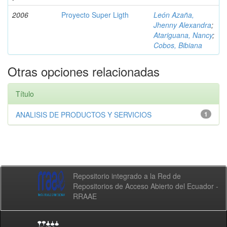
2006
Proyecto Super Ligth
León Azaña,
Jhenny Alexandra
;
Atariguana, Nancy
;
Cobos, Bibiana
Otras opciones relacionadas
Título
ANALISIS DE PRODUCTOS Y SERVICIOS
1
Repositorio integrado a la Red de
Repositorios de Acceso Abierto del Ecuador -
RRAAE