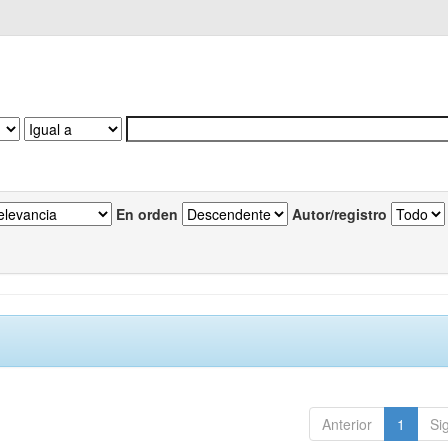
En orden
Autor/registro
Anterior
1
Si