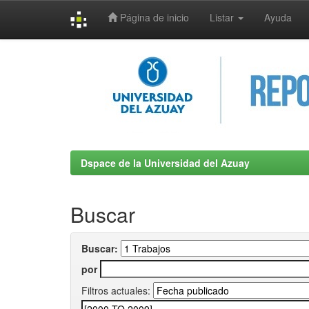
Página de inicio
Listar
Ayuda
Skip
navigation
Dspace de la Universidad del Azuay
Buscar
Buscar:
por
Filtros actuales: