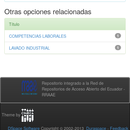
Otras opciones relacionadas
Título
COMPETENCIAS LABORALES
1
LAVADO INDUSTRIAL
1
Repositorio integrado a la Red de
Repositorios de Acceso Abierto del Ecuador -
RRAAE
Theme by
DSpace Software
Copyright © 2002-2013
Duraspace
-
Feedback