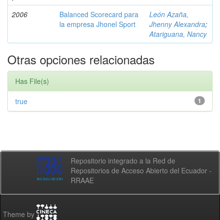
2006
Balanced Scorecard para
León Azaña,
la empresa Jhonel Sport
Jhenny Alexandra
;
Atariguana, Nancy
Otras opciones relacionadas
Has File(s)
true
1
Repositorio integrado a la Red de
Repositorios de Acceso Abierto del Ecuador -
RRAAE
Theme by