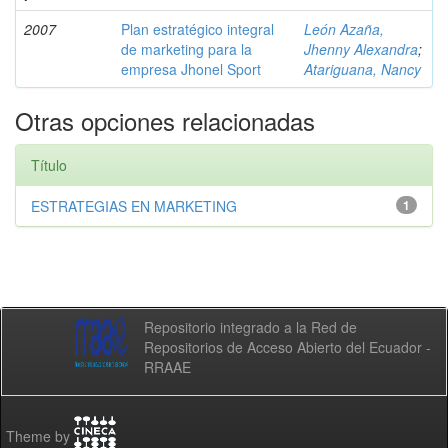
2007
Plan estratégico integral
León Azaña,
de marketing para la
Jhenny Alexandra
;
empresa Jhonel Sport
Atariguana, Nancy
Otras opciones relacionadas
Título
ESTRATEGIAS EN MARKETING
1
Repositorio integrado a la Red de
Repositorios de Acceso Abierto del Ecuador -
RRAAE
Theme by