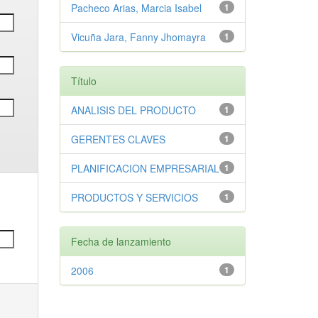
Pacheco Arias, Marcia Isabel
1
Vicuña Jara, Fanny Jhomayra
1
Título
ANALISIS DEL PRODUCTO
1
GERENTES CLAVES
1
PLANIFICACION EMPRESARIAL
1
PRODUCTOS Y SERVICIOS
1
Fecha de lanzamiento
2006
1