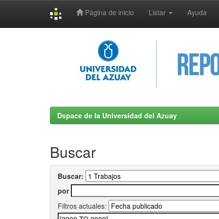
Página de inicio
Listar
Ayuda
Skip
navigation
Dspace de la Universidad del Azuay
Buscar
Buscar:
por
Filtros actuales: