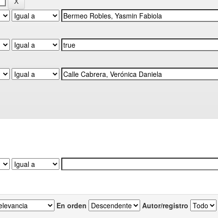
En orden
Autor/registro