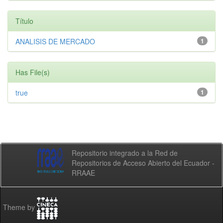
Título
ANALISIS DE MERCADO
1
Has File(s)
true
1
Repositorio integrado a la Red de
Repositorios de Acceso Abierto del Ecuador -
RRAAE
Theme by