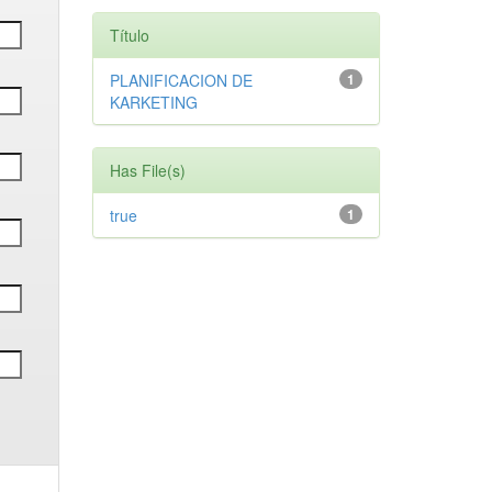
Título
PLANIFICACION DE
1
KARKETING
Has File(s)
true
1