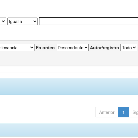
En orden
Autor/registro
Anterior
1
Si