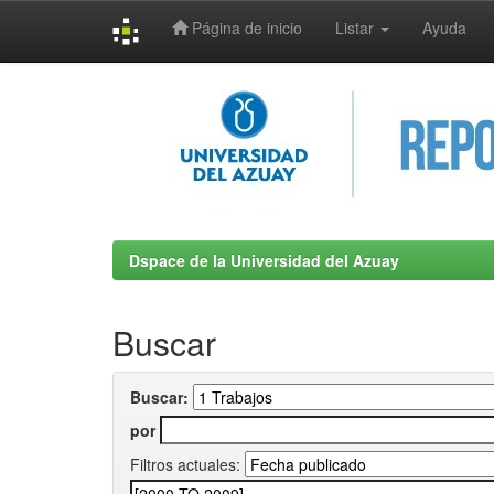
Página de inicio
Listar
Ayuda
Skip
navigation
Dspace de la Universidad del Azuay
Buscar
Buscar:
por
Filtros actuales: