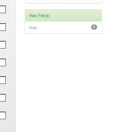
Has File(s)
true
1