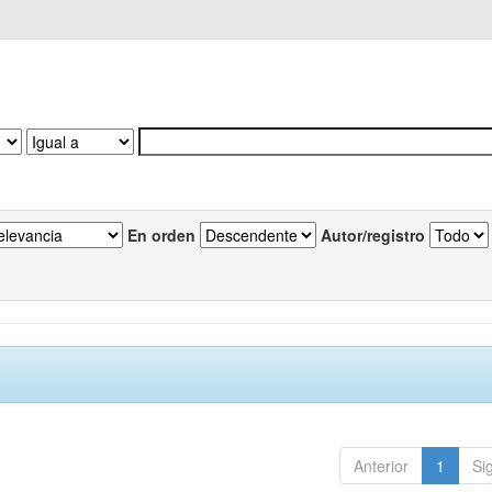
En orden
Autor/registro
Anterior
1
Si