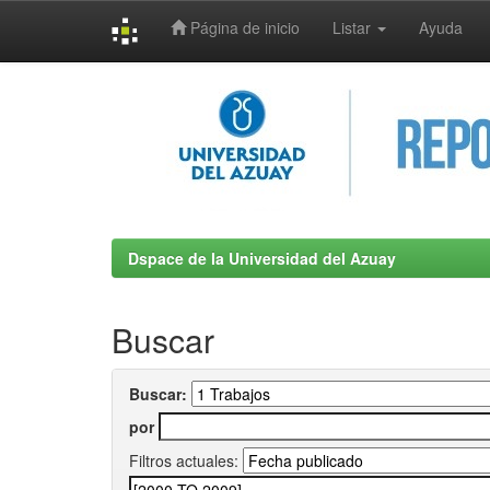
Página de inicio
Listar
Ayuda
Skip
navigation
Dspace de la Universidad del Azuay
Buscar
Buscar:
por
Filtros actuales: