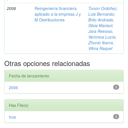
2006
Reingeniería financiera
Tonon Ordóñez,
aplicado a la empresa J y
Luis Bernardo
;
M Distribuciones
Brito Andrade,
Silvia Marisol
;
Jara Reinoso,
Verónica Lucía
;
Zhunio Ibarra,
Vilma Raquel
Otras opciones relacionadas
Fecha de lanzamiento
2006
1
Has File(s)
true
1