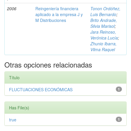
2006
Reingeniería financiera
Tonon Ordóñez,
aplicado a la empresa J y
Luis Bernardo
;
M Distribuciones
Brito Andrade,
Silvia Marisol
;
Jara Reinoso,
Verónica Lucía
;
Zhunio Ibarra,
Vilma Raquel
Otras opciones relacionadas
Título
FLUCTUACIONES ECONÓMICAS
1
Has File(s)
true
1