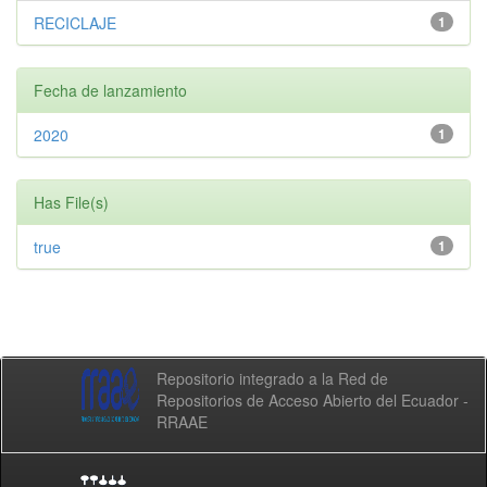
RECICLAJE
1
Fecha de lanzamiento
2020
1
Has File(s)
true
1
Repositorio integrado a la Red de
Repositorios de Acceso Abierto del Ecuador -
RRAAE