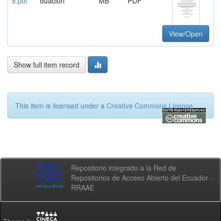
8.pdf
duación
MB
PDF
View/Open
Show full item record
This item is licensed under a
Creative Commons License
Repositorio integrado a la Red de
Repositorios de Acceso Abierto del Ecuador -
RRAAE