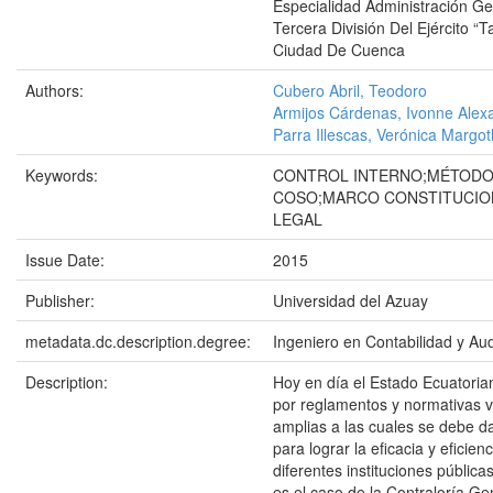
Especialidad Administración Ge
Tercera División Del Ejército “T
Ciudad De Cuenca
Authors:
Cubero Abril, Teodoro
Armijos Cárdenas, Ivonne Alex
Parra Illescas, Verónica Margot
Keywords:
CONTROL INTERNO;MÉTOD
COSO;MARCO CONSTITUCIO
LEGAL
Issue Date:
2015
Publisher:
Universidad del Azuay
metadata.dc.description.degree:
Ingeniero en Contabilidad y Aud
Description:
Hoy en día el Estado Ecuatoria
por reglamentos y normativas 
amplias a las cuales se debe d
para lograr la eficacia y eficien
diferentes instituciones pública
es el caso de la Contraloría Ge