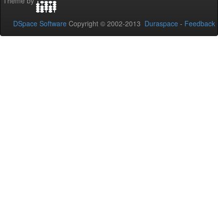
Theme by
DSpace Software
Copyright © 2002-2013
Duraspace
-
Feedback