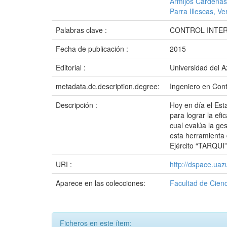
Armijos Cárdenas
Parra Illescas, V
Palabras clave :
CONTROL INTE
Fecha de publicación :
2015
Editorial :
Universidad del 
metadata.dc.description.degree:
Ingeniero en Cont
Descripción :
Hoy en día el Est
para lograr la efi
cual evalúa la ges
esta herramienta 
Ejército “TARQUI”
URI :
http://dspace.ua
Aparece en las colecciones:
Facultad de Cienc
Ficheros en este ítem: