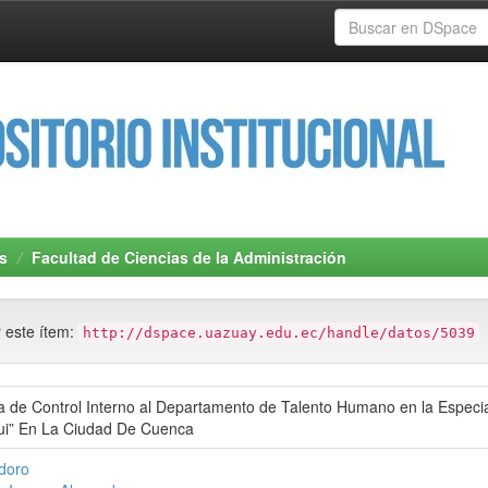
s
Facultad de Ciencias de la Administración
r este ítem:
http://dspace.uazuay.edu.ec/handle/datos/5039
a de Control Interno al Departamento de Talento Humano en la Especia
qui” En La Ciudad De Cuenca
odoro