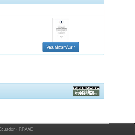
Visualizar/Abrir
l Ecuador - RRAAE