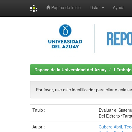
Página de inicio
Listar
Ayuda
Skip
navigation
Dspace de la Universidad del Azuay
1 Trabajo
Por favor, use este identificador para citar o enlaza
Título :
Evaluar el Sistem
Del Ejército “Tar
Autor :
Cubero Abril, Te