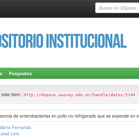
s
Posgrados
r este ítem:
http://dspace.uazuay.edu.ec/handle/datos/5144
sencia de enterobacterias en pollo no refrigerado que se expende en
 María Fernanda
 José Lino