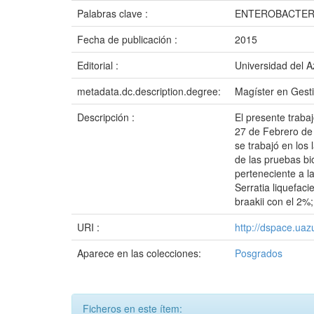
Palabras clave :
ENTEROBACTERI
Fecha de publicación :
2015
Editorial :
Universidad del 
metadata.dc.description.degree:
Magíster en Gesti
Descripción :
El presente traba
27 de Febrero de 
se trabajó en los
de las pruebas bi
perteneciente a la
Serratia liquefac
braakii con el 2%;
URI :
http://dspace.ua
Aparece en las colecciones:
Posgrados
Ficheros en este ítem: