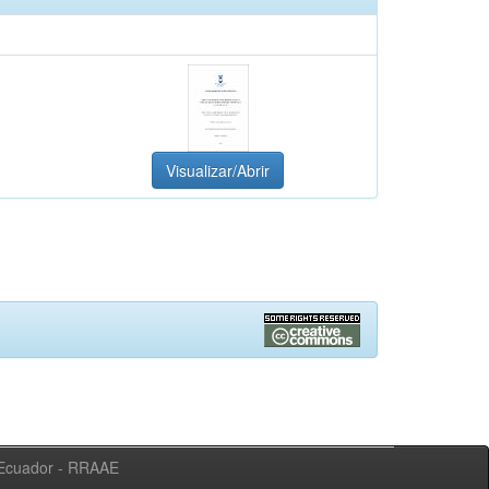
Visualizar/Abrir
l Ecuador - RRAAE