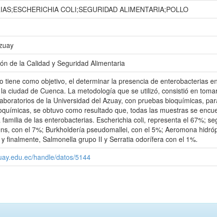
AS;ESCHERICHIA COLI;SEGURIDAD ALIMENTARIA;POLLO
Azuay
ón de la Calidad y Seguridad Alimentaria
jo tiene como objetivo, el determinar la presencia de enterobacterias 
la ciudad de Cuenca. La metodología que se utilizó, consistió en toma
 laboratorios de la Universidad del Azuay, con pruebas bioquímicas, para
oquímicas, se obtuvo como resultado que, todas las muestras se encue
 familia de las enterobacterias. Escherichia coli, representa el 67%; se
iens, con el 7%; Burkholdería pseudomallei, con el 5%; Aeromona hidróp
 y finalmente, Salmonella grupo II y Serratia odorífera con el 1%.
zuay.edu.ec/handle/datos/5144