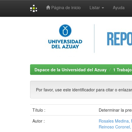
Página de inicio
Listar
Ayuda
Skip
navigation
Dspace de la Universidad del Azuay
1 Trabajo
Por favor, use este identificador para citar o enlaza
Título :
Determinar la pre
Autor :
Rosales Medina,
Reinoso Coronel,