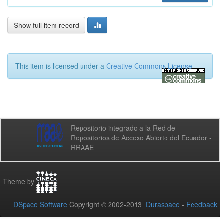
Show full item record
This item is licensed under a
Creative Commons License
Repositorio integrado a la Red de
Repositorios de Acceso Abierto del Ecuador -
RRAAE
Theme by
DSpace Software
Copyright © 2002-2013
Duraspace
-
Feedback