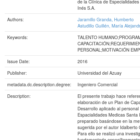
de la Clínica de Especialidade
Inés S.A.
Authors:
Jaramillo Granda, Humberto
Astudillo Guillén, María Alejand
Keywords:
TALENTO HUMANO;PROGRA
CAPACITACIÓN;REQUERIMIE
PERSONAL;MOTIVACIÓN EMP
Issue Date:
2016
Publisher:
Universidad del Azuay
metadata.dc.description.degree:
Ingeniero Comercial
Description:
El presente trabajo hace referen
elaboración de un Plan de Capa
Desarrollo aplicado al personal 
Espacialidades Medicas Santa I
preparado basándose en la me
sugerida por el autor Idalberto
Para ello se realizó una investi
fundamentada específicamente