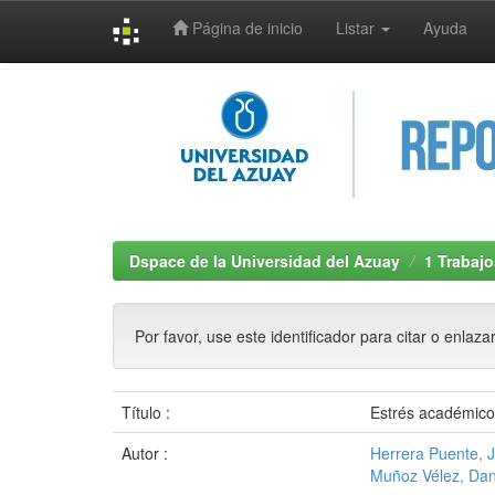
Página de inicio
Listar
Ayuda
Skip
navigation
Dspace de la Universidad del Azuay
1 Trabajo
Por favor, use este identificador para citar o enlaza
Título :
Estrés académico 
Autor :
Herrera Puente, 
Muñoz Vélez, Dan