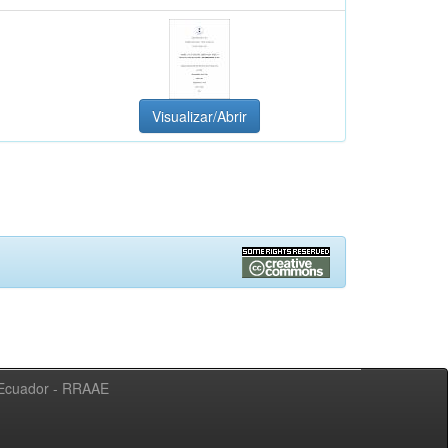
Visualizar/Abrir
l Ecuador - RRAAE