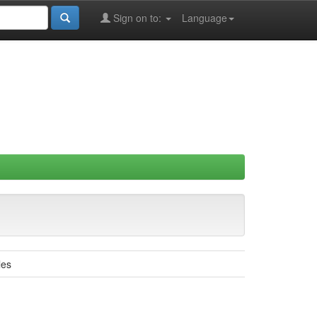
Sign on to:
Language
les