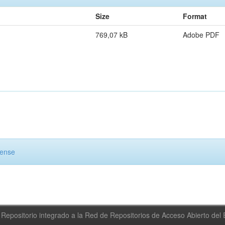
Size
Format
769,07 kB
Adobe PDF
cense
Repositorio integrado a la Red de Repositorios de Acceso Abierto de