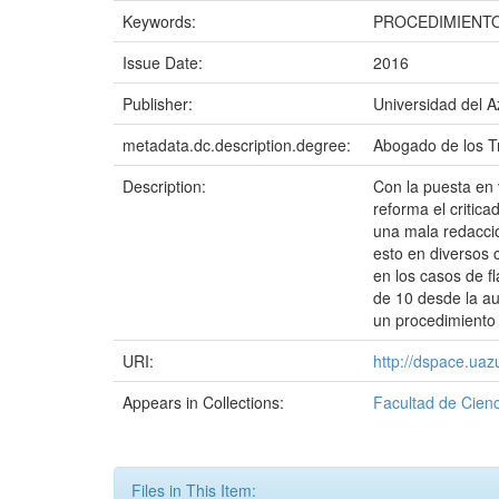
Keywords:
PROCEDIMIENTO
Issue Date:
2016
Publisher:
Universidad del 
metadata.dc.description.degree:
Abogado de los Tr
Description:
Con la puesta en 
reforma el critic
una mala redacció
esto en diversos 
en los casos de f
de 10 desde la au
un procedimiento
URI:
http://dspace.ua
Appears in Collections:
Facultad de Cienc
Files in This Item: