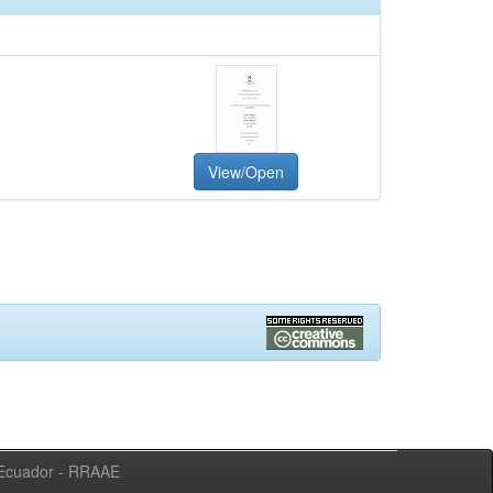
View/Open
l Ecuador - RRAAE