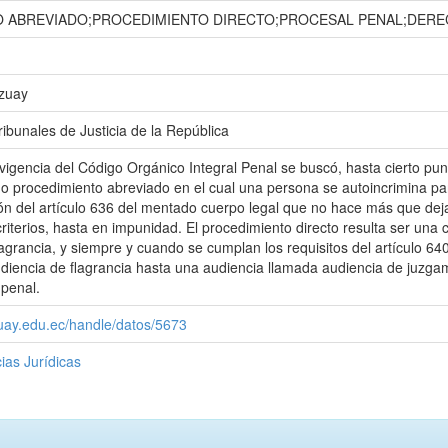
 ABREVIADO;PROCEDIMIENTO DIRECTO;PROCESAL PENAL;DERE
Azuay
ibunales de Justicia de la República
vigencia del Código Orgánico Integral Penal se buscó, hasta cierto pun
ado procedimiento abreviado en el cual una persona se autoincrimina
n del artículo 636 del mentado cuerpo legal que no hace más que deja
criterios, hasta en impunidad. El procedimiento directo resulta ser un
lagrancia, y siempre y cuando se cumplan los requisitos del artículo 
diencia de flagrancia hasta una audiencia llamada audiencia de juzgam
 penal.
zuay.edu.ec/handle/datos/5673
ias Jurídicas