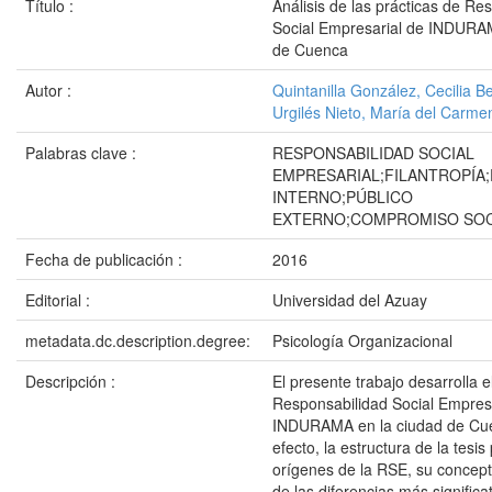
Título :
Análisis de las prácticas de Re
Social Empresarial de INDURA
de Cuenca
Autor :
Quintanilla González, Cecilia B
Urgilés Nieto, María del Carme
Palabras clave :
RESPONSABILIDAD SOCIAL
EMPRESARIAL;FILANTROPÍA
INTERNO;PÚBLICO
EXTERNO;COMPROMISO SOC
Fecha de publicación :
2016
Editorial :
Universidad del Azuay
metadata.dc.description.degree:
Psicología Organizacional
Descripción :
El presente trabajo desarrolla e
Responsabilidad Social Empres
INDURAMA en la ciudad de Cue
efecto, la estructura de la tesis
orígenes de la RSE, su concept
de las diferencias más significa