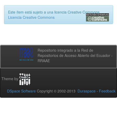
Este ítem está sujeto a una licencia Creative Commons
Licencia Creative Commons
Repositorio integrado a la Red de
Repositorios de Acceso Abierto del Ecuador -
RRAAE
Theme by
DSpace Software
Copyright © 2002-2013
Duraspace
-
Feedback