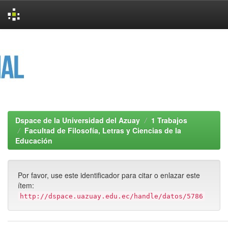
Skip
navigation
Dspace de la Universidad del Azuay
1 Trabajos
Facultad de Filosofía, Letras y Ciencias de la
Educación
Por favor, use este identificador para citar o enlazar este
ítem:
http://dspace.uazuay.edu.ec/handle/datos/5786