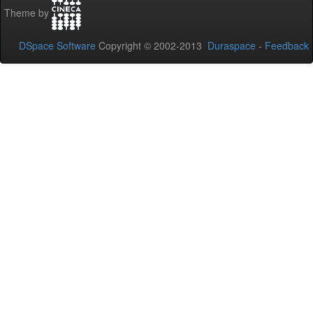
Theme by
DSpace Software
Copyright © 2002-2013
Duraspace
-
Feedback