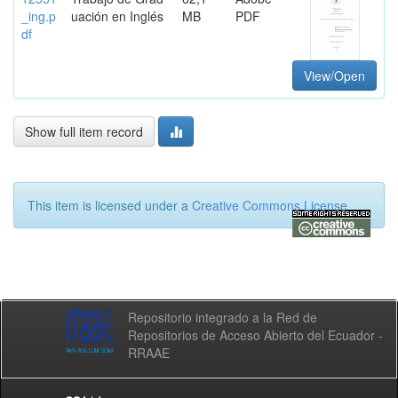
_ing.p
uación en Inglés
MB
PDF
df
View/Open
Show full item record
This item is licensed under a
Creative Commons License
Repositorio integrado a la Red de
Repositorios de Acceso Abierto del Ecuador -
RRAAE