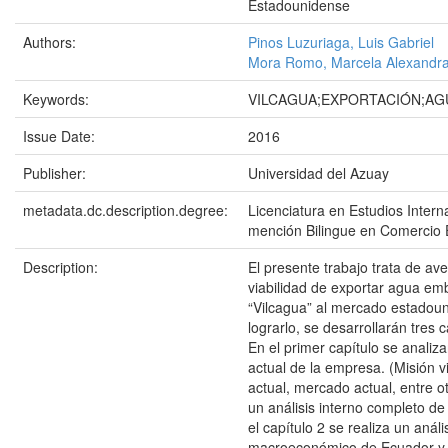
Estadounidense
Authors:
Pinos Luzuriaga, Luis Gabriel
Mora Romo, Marcela Alexandr
Keywords:
VILCAGUA;EXPORTACIÓN;AG
Issue Date:
2016
Publisher:
Universidad del Azuay
metadata.dc.description.degree:
Licenciatura en Estudios Intern
mención Bilingue en Comercio E
Description:
El presente trabajo trata de ave
viabilidad de exportar agua em
“Vilcagua” al mercado estadou
lograrlo, se desarrollarán tres c
En el primer capítulo se analiza
actual de la empresa. (Misión vi
actual, mercado actual, entre ot
un análisis interno completo d
el capítulo 2 se realiza un análi
macroeconómico de Ecuador y 