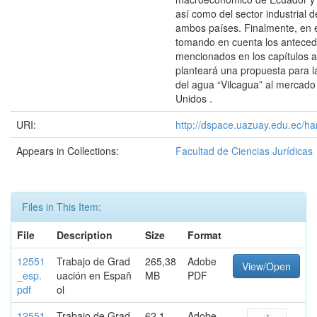
así como del sector industrial 
ambos países. Finalmente, en el
tomando en cuenta los antece
mencionados en los capítulos a
planteará una propuesta para l
del agua “Vilcagua” al mercado
Unidos .
URI:
http://dspace.uazuay.edu.ec/ha
Appears in Collections:
Facultad de Ciencias Jurídicas
Files in This Item:
File
Description
Size
Format
12551
Trabajo de Grad
265,38
Adobe
View/Open
_esp.
uación en Españ
MB
PDF
pdf
ol
12551
Trabajo de Grad
62,1
Adobe