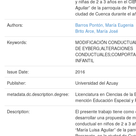
y niñas de 2 a 3 años en el CIB
Aguilar” de la parroquia de Per
ciudad de Cuenca durante el añ
Authors:
Barros Pontón, María Eugenia
Brito Arce, María José
Keywords:
MODIFICACIÓN CONDUCTUAL
DE EYBERG;ALTERACIONES
CONDUCTUALES;COMPORTA
INFANTIL
Issue Date:
2016
Publisher:
Universidad del Azuay
metadata.dc.description.degree:
Licenciatura en Ciencias de la 
mención Educación Especial y 
Description:
El presente trabajo tiene como 
desarrollar una propuesta de m
conductual en niños de 2 a 3 a
“María Luisa Aguilar” de la par
Perezpata, en la ciudad de Cue