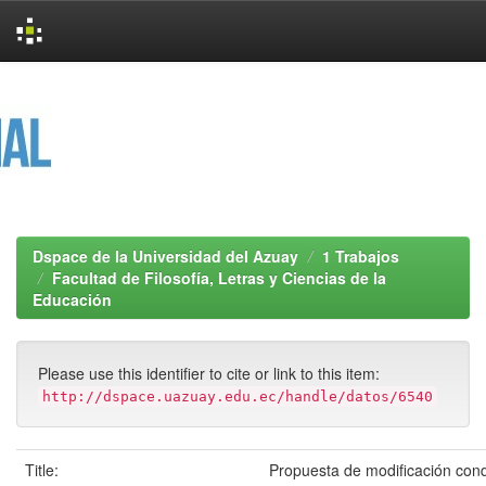
Skip
navigation
Dspace de la Universidad del Azuay
1 Trabajos
Facultad de Filosofía, Letras y Ciencias de la
Educación
Please use this identifier to cite or link to this item:
http://dspace.uazuay.edu.ec/handle/datos/6540
Title:
Propuesta de modificación cond