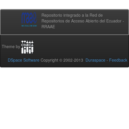
Repositorio integrado a la Red de
Repositorios de Acceso Abierto del Ecuador -
RRAAE
Theme by
DSpace Software
Copyright © 2002-2013
Duraspace
-
Feedback