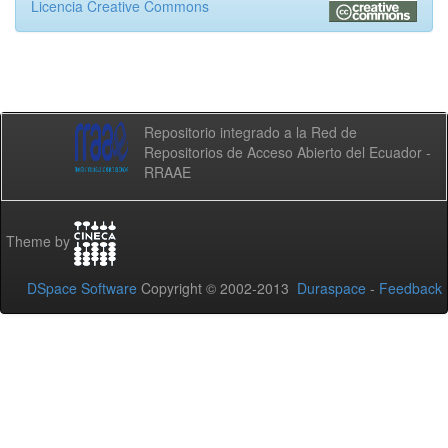
Licencia Creative Commons
Repositorio integrado a la Red de
Repositorios de Acceso Abierto del Ecuador -
RRAAE
Theme by
DSpace Software
Copyright © 2002-2013
Duraspace
-
Feedback