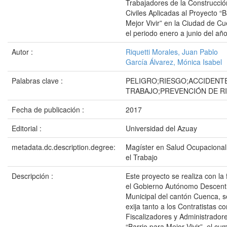
Trabajadores de la Construcci
Civiles Aplicadas al Proyecto “B
Mejor Vivir” en la Ciudad de C
el periodo enero a junio del añ
Autor :
Riquetti Morales, Juan Pablo
García Álvarez, Mónica Isabel
Palabras clave :
PELIGRO;RIESGO;ACCIDENT
TRABAJO;PREVENCIÓN DE R
Fecha de publicación :
2017
Editorial :
Universidad del Azuay
metadata.dc.description.degree:
Magíster en Salud Ocupacional
el Trabajo
Descripción :
Este proyecto se realiza con la 
el Gobierno Autónomo Descent
Municipal del cantón Cuenca, s
exija tanto a los Contratistas c
Fiscalizadores y Administrador
“Barrio para Mejor Vivir”, el cu