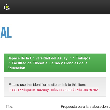
Skip
navigation
Dspace de la Universidad del Azuay
1 Trabajos
Facultad de Filosofía, Letras y Ciencias de la
Educación
Please use this identifier to cite or link to this item:
http://dspace.uazuay.edu.ec/handle/datos/6702
Title:
Propuesta para la elaboración 