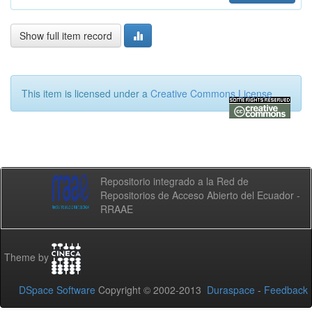
Show full item record
This item is licensed under a
Creative Commons License
Repositorio integrado a la Red de
Repositorios de Acceso Abierto del Ecuador -
RRAAE
Theme by
DSpace Software
Copyright © 2002-2013
Duraspace
-
Feedback