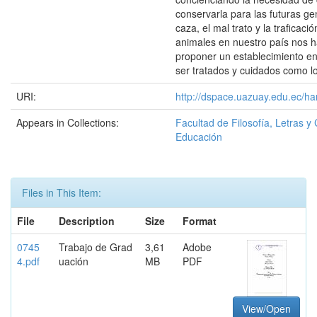
conservarla para las futuras g
caza, el mal trato y la traficació
animales en nuestro país nos 
proponer un establecimiento e
ser tratados y cuidados como l
URI:
http://dspace.uazuay.edu.ec/ha
Appears in Collections:
Facultad de Filosofía, Letras y 
Educación
Files in This Item:
File
Description
Size
Format
0745
Trabajo de Grad
3,61
Adobe
4.pdf
uación
MB
PDF
View/Open