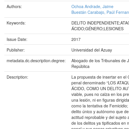
Authors:
Ochoa Andrade, Jaime
Buestán Carabajo, Paúl Ferna
Keywords:
DELITO INDEPENDIENTE;AT
ÁCIDO;GÉNERO;LESIONES
Issue Date:
2017
Publisher:
Universidad del Azuay
metadata.dc.description.degree:
Abogado de los Tribunales de Ju
República
Description:
La propuesta de insertar en el 
penal denominado “LOS ATA
ÁCIDO, COMO UN DELITO AU
viable, pues no calza en los p
una lesión, ni en figuras dirigi
como la tentativa de Femicidio;
delito único y autónomo que de
actitud reprobable y del sujeto a
de los delitos ya tipificados en 
penal y sus penas privativas c