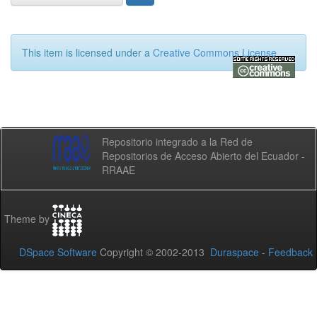
This item is licensed under a
Creative Commons License
Repositorio integrado a la Red de
Repositorios de Acceso Abierto del Ecuador -
RRAAE
Theme by
DSpace Software
Copyright © 2002-2013
Duraspace
-
Feedback