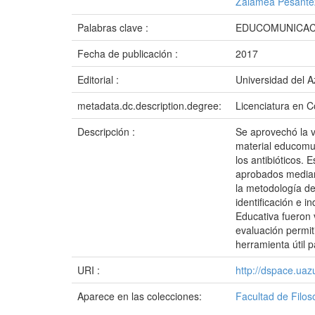
Zalamea Pesántez
Palabras clave :
EDUCOMUNICACI
Fecha de publicación :
2017
Editorial :
Universidad del 
metadata.dc.description.degree:
Licenciatura en C
Descripción :
Se aprovechó la vi
material educomun
los antibióticos.
aprobados mediant
la metodología de
identificación e i
Educativa fueron 
evaluación permiti
herramienta útil 
URI :
http://dspace.ua
Aparece en las colecciones:
Facultad de Filos