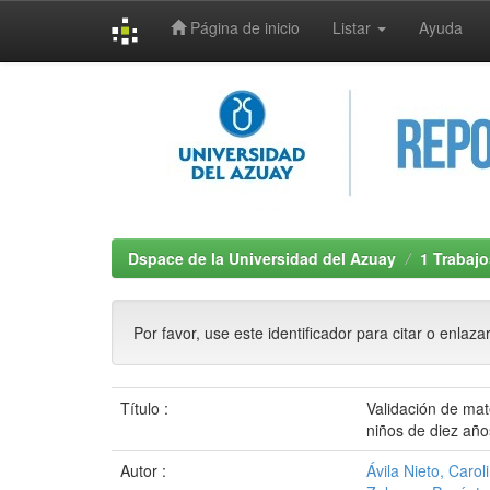
Página de inicio
Listar
Ayuda
Skip
navigation
Dspace de la Universidad del Azuay
1 Trabajo
Por favor, use este identificador para citar o enlaza
Título :
Validación de mat
niños de diez año
Autor :
Ávila Nieto, Carol