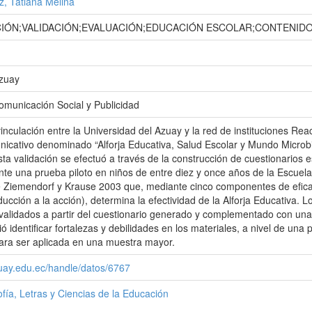
, Tatiana Melina
ÓN;VALIDACIÓN;EVALUACIÓN;EDUCACIÓN ESCOLAR;CONTENIDO
Azuay
omunicación Social y Publicidad
nculación entre la Universidad del Azuay y la red de instituciones Reac
icativo denominado “Alforja Educativa, Salud Escolar y Mundo Microbia
 Esta validación se efectuó a través de la construcción de cuestionario
e una prueba piloto en niños de entre diez y once años de la Escuela
 Ziemendorf y Krause 2003 que, mediante cinco componentes de eficaci
nducción a la acción), determina la efectividad de la Alforja Educativa. 
validados a partir del cuestionario generado y complementado con una 
ó identificar fortalezas y debilidades en los materiales, a nivel de un
para ser aplicada en una muestra mayor.
zuay.edu.ec/handle/datos/6767
ofía, Letras y Ciencias de la Educación