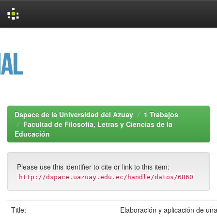
Skip
navigation
Dspace de la Universidad del Azuay
1 Trabajos
Facultad de Filosofía, Letras y Ciencias de la
Educación
Please use this identifier to cite or link to this item:
http://dspace.uazuay.edu.ec/handle/datos/6860
Title:
Elaboración y aplicación de un