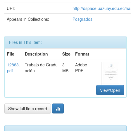
URI:
http://dspace.uazuay.edu.ec/ha
Appears in Collections:
Posgrados
Files in This Item:
File
Description
Size
Format
12888.
Trabajo de Gradu
3
Adobe
pdf
ación
MB
PDF
View/Open
Show full item record