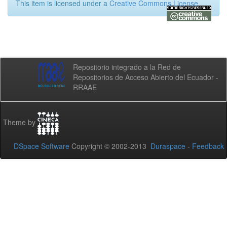
This item is licensed under a
Creative Commons License
Repositorio integrado a la Red de
Repositorios de Acceso Abierto del Ecuador -
RRAAE
Theme by
DSpace Software
Copyright © 2002-2013
Duraspace
-
Feedback