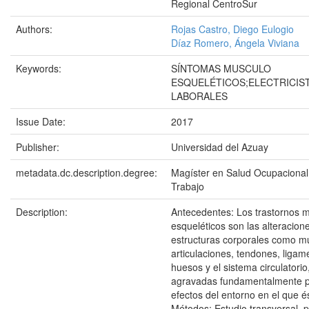
Regional CentroSur
Authors:
Rojas Castro, Diego Eulogio
Díaz Romero, Ángela Viviana
Keywords:
SÍNTOMAS MUSCULO
ESQUELÉTICOS;ELECTRICIST
LABORALES
Issue Date:
2017
Publisher:
Universidad del Azuay
metadata.dc.description.degree:
Magíster en Salud Ocupacional
Trabajo
Description:
Antecedentes: Los trastornos 
esqueléticos son las alteracion
estructuras corporales como m
articulaciones, tendones, ligam
huesos y el sistema circulatori
agravadas fundamentalmente por
efectos del entorno en el que és
Métodos: Estudio transversal, p