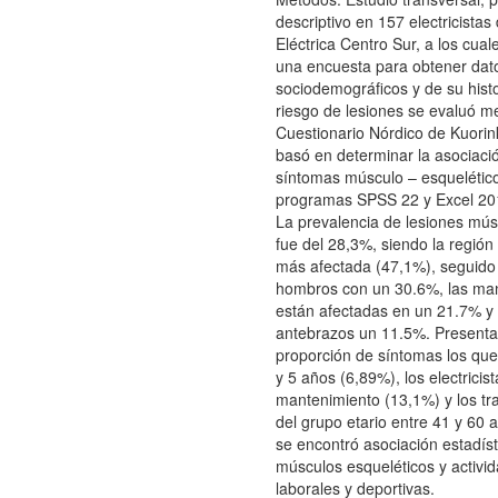
descriptivo en 157 electricista
Eléctrica Centro Sur, a los cual
una encuesta para obtener dat
sociodemográficos y de su histor
riesgo de lesiones se evaluó me
Cuestionario Nórdico de Kuorink
basó en determinar la asociació
síntomas músculo – esqueléticos
programas SPSS 22 y Excel 20
La prevalencia de lesiones mús
fue del 28,3%, siendo la región
más afectada (47,1%), seguido d
hombros con un 30.6%, las m
están afectadas en un 21.7% y 
antebrazos un 11.5%. Present
proporción de síntomas los que
y 5 años (6,89%), los electricis
mantenimiento (13,1%) y los tr
del grupo etario entre 41 y 60
se encontró asociación estadíst
músculos esqueléticos y activi
laborales y deportivas.