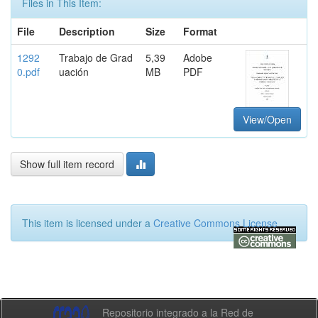
Files in This Item:
File
Description
Size
Format
1292
Trabajo de Grad
5,39
Adobe
0.pdf
uación
MB
PDF
View/Open
Show full item record
This item is licensed under a
Creative Commons License
Repositorio integrado a la Red de