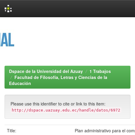
Skip
navigation
Dspace de la Universidad del Azuay
1 Trabajos
Facultad de Filosofía, Letras y Ciencias de la
Educación
Please use this identifier to cite or link to this item:
http://dspace.uazuay.edu.ec/handle/datos/6972
Title:
Plan administrativo para el comp