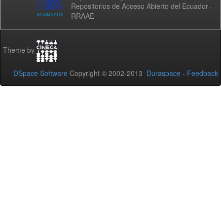
Repositorios de Acceso Abierto del Ecuador -
RRAAE
Theme by
DSpace Software
Copyright © 2002-2013
Duraspace
-
Feedback