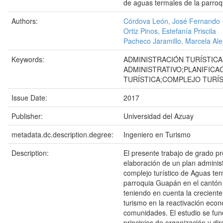
de aguas termales de la parro
Authors:
Córdova León, José Fernando
Ortiz Pinos, Estefanía Priscila
Pacheco Jaramillo, Marcela Ale
Keywords:
ADMINISTRACIÓN TURÍSTICA
ADMINISTRATIVO;PLANIFICA
TURÍSTICA;COMPLEJO TURÍ
Issue Date:
2017
Publisher:
Universidad del Azuay
metadata.dc.description.degree:
Ingeniero en Turismo
Description:
El presente trabajo de grado p
elaboración de un plan administ
complejo turístico de Aguas ter
parroquia Guapán en el cantón
teniendo en cuenta la creciente
turismo en la reactivación econ
comunidades. El estudio se fu
principios de organización y di