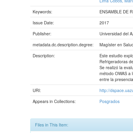
Lima Cobos, Mar
Keywords:
ENSAMBLE DE 
Issue Date:
2017
Publisher:
Universidad del 
metadata.dc.description.degree:
Magíster en Salu
Description:
Este estudio expl
Refrigeradoras de
Se realizó la eva
método OWAS a los
entre la presenci
URI:
http://dspace.ua
Appears in Collections:
Posgrados
Files in This Item: