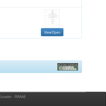
View/Open
l Ecuador - RRAAE