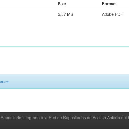
Size
Format
5,57 MB
Adobe PDF
cense
Repositorio integrado a la Red de Repositorios de Acceso Abierto de