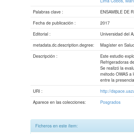
Lima Cobos, Mar
Palabras clave :
ENSAMBLE DE 
Fecha de publicación :
2017
Editorial :
Universidad del 
metadata.dc.description.degree:
Magíster en Salu
Descripción :
Este estudio expl
Refrigeradoras de
Se realizó la eva
método OWAS a los
entre la presenci
URI :
http://dspace.ua
Aparece en las colecciones:
Posgrados
Ficheros en este ítem: