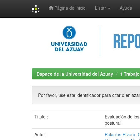
Página de inicio
Listar
Ayuda
Skip
navigation
Dspace de la Universidad del Azuay
1 Trabajo
Por favor, use este identificador para citar o enlaza
Título :
Evaluación de lo
postural
Autor :
Palacios Rivera, 