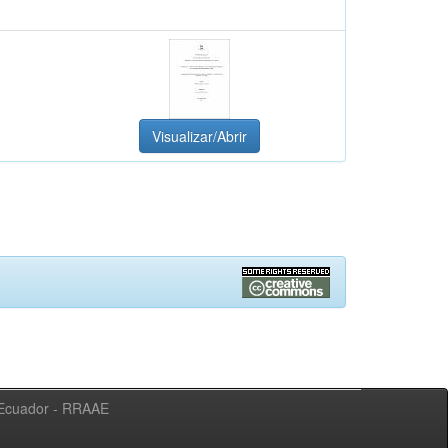
Visualizar/Abrir
l Ecuador - RRAAE