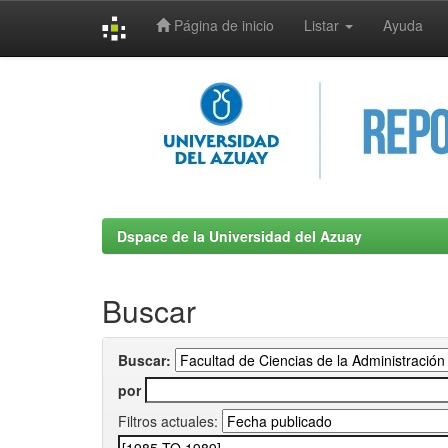
Página de inicio
Listar
Ayuda
Skip
navigation
Dspace de la Universidad del Azuay
Buscar
Buscar:
por
Filtros actuales: