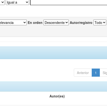
En orden
Autor/registro
Anterior
1
Si
Autor(es)